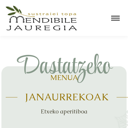
Dastatzeko
MENUA
JANAURREKOAK
Etxeko aperitiboa