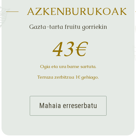
AZKENBURUKOAK
Gazta-tarta fruitu gorriekin
43€
Ogia eta ura barne sartuta.
Terraza zerbitzua 1€ gehiago.
Mahaia erreserbatu