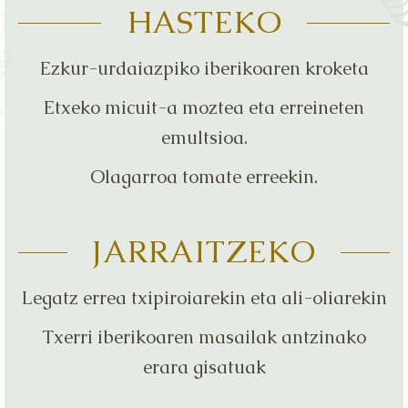
HASTEKO
Ezkur-urdaiazpiko iberikoaren kroketa
Etxeko micuit-a moztea eta erreineten
emultsioa.
Olagarroa tomate erreekin.
JARRAITZEKO
Legatz errea txipiroiarekin eta ali-oliarekin
Txerri iberikoaren masailak antzinako
erara gisatuak