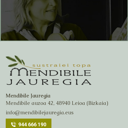
Mendibile Jauregia
Mendibile auzoa 42, 48940 Leioa (Bizkaia)
info@mendibilejauregia.eus
944 666 190