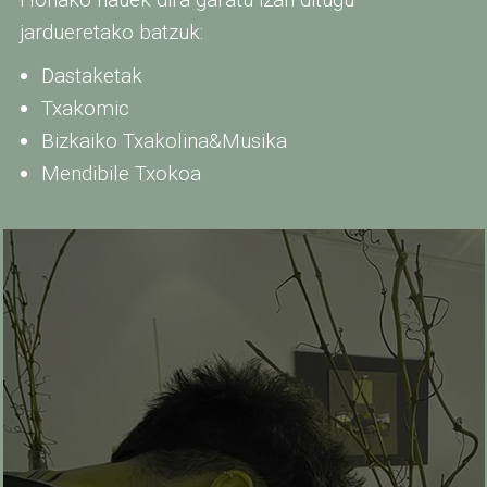
jardueretako batzuk:
Dastaketak
Txakomic
Bizkaiko Txakolina&Musika
Mendibile Txokoa