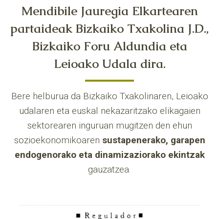
Mendibile Jauregia Elkartearen
partaideak Bizkaiko Txakolina J.D.,
Bizkaiko Foru Aldundia eta
Leioako Udala dira.
Bere helburua da Bizkaiko Txakolinaren, Leioako
udalaren eta euskal nekazaritzako elikagaien
sektorearen inguruan mugitzen den ehun
sozioekonomikoaren
sustapenerako, garapen
endogenorako eta dinamizaziorako ekintzak
gauzatzea.