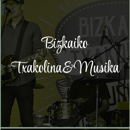
Bizkaiko
Txakolina&Musika