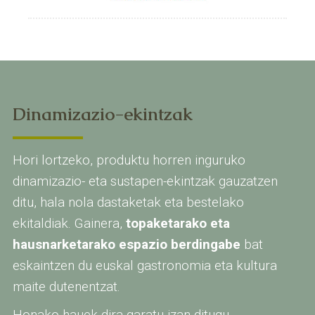
Dinamizazio-ekintzak
Hori lortzeko, produktu horren inguruko
dinamizazio- eta sustapen-ekintzak gauzatzen
ditu, hala nola dastaketak eta bestelako
ekitaldiak. Gainera,
topaketarako eta
hausnarketarako espazio berdingabe
bat
eskaintzen du euskal gastronomia eta kultura
maite dutenentzat.
Honako hauek dira garatu izan ditugu