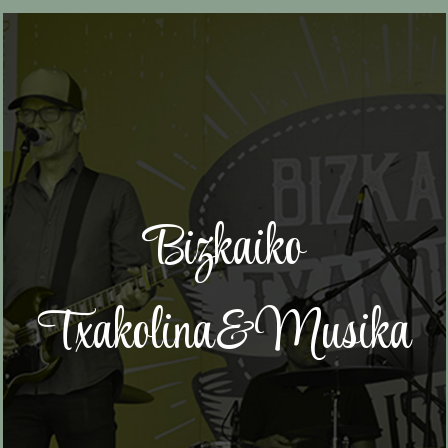
Bizkaiko
Txakolina&Musika