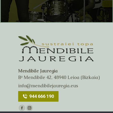
Mendibile Jauregia
Bº Mendibile 42, 48940 Leioa (Bizkaia)
info@mendibilejauregia.eus
944 666 190
Encuéntranos en:
Facebook
Instagram