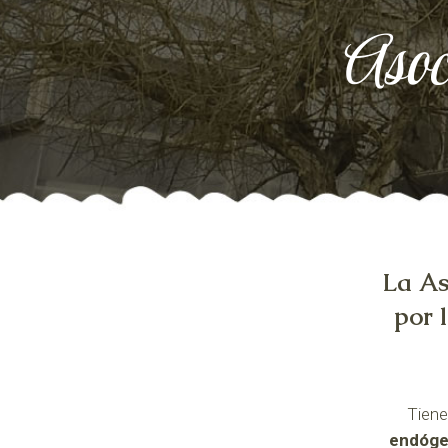
Asoc
La As
por 
Tiene
endóge