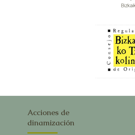
Bizkai
Acciones de
dinamización