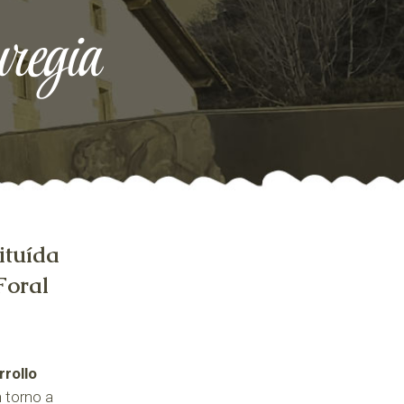
regia
ituída
Foral
rollo
 torno a