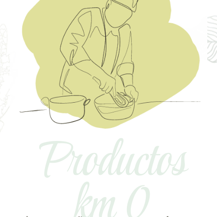
Productos
km 0