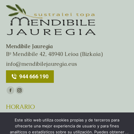
Mendibile Jauregia
Bº Mendibile 42, 48940 Leioa (Bizkaia)
info@mendibilejauregia.eus
944 666 190
Encuéntranos en:
Facebook
Instagram
page
page
HORARIO
opens
opens
De Martes a Domingo
in
in
Este sitio web utiliza cookies propias y de terceros para
de 11:00h a 19:00h
new
new
ofrecerte una mejor experiencia de usuario y para fines
analíticos o estadísticos sobre su utilización. Puedes obtener
window
window