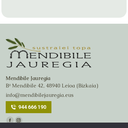
Mendibile Jauregia
Bº Mendibile 42, 48940 Leioa (Bizkaia)
info@mendibilejauregia.eus
944 666 190
Encuéntranos en:
Facebook
Instagram